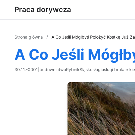
Praca dorywcza
Strona główna
/
A Co Jeśli Mógłbyś Położyć Kostkę Już Za
A Co Jeśli Mógłb
30.11.-0001
|
budownictwo
Rybnik
Śląsk
usługi
usługi brukarskie