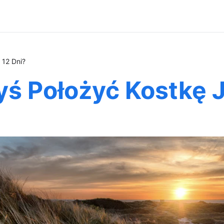
 12 Dni?
yś Położyć Kostkę J