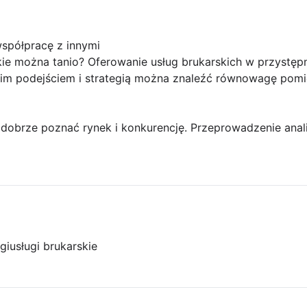
półpracę z innymi
kie można tanio? Oferowanie usług brukarskich w przystęp
m podejściem i strategią można znaleźć równowagę pomię
y dobrze poznać rynek i konkurencję. Przeprowadzenie an
gi
usługi brukarskie