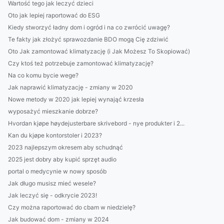
Wartość tego jak leczyć dzieci
Oto jak lepiej raportować do ESG
Kiedy stworzyć ładny dom i ogród i na co zwrócić uwagę?
Te fakty jak złożyć sprawozdanie BDO mogą Cię zdziwić
Oto Jak zamontować klimatyzację (i Jak Możesz To Skopiować)
Czy ktoś też potrzebuje zamontować klimatyzację?
Na co komu bycie wege?
Jak naprawić klimatyzację - zmiany w 2020
Nowe metody w 2020 jak lepiej wynająć krzesła
wyposażyć mieszkanie dobrze?
Hvordan kjøpe høydejusterbare skrivebord - nye produkter i 2...
Kan du kjøpe kontorstoler i 2023?
2023 najlepszym okresem aby schudnąć
2025 jest dobry aby kupić sprzęt audio
portal o medycynie w nowy sposób
Jak długo musisz mieć wesele?
Jak leczyć się - odkrycie 2023!
Czy można raportować do cbam w niedzielę?
Jak budować dom - zmiany w 2024