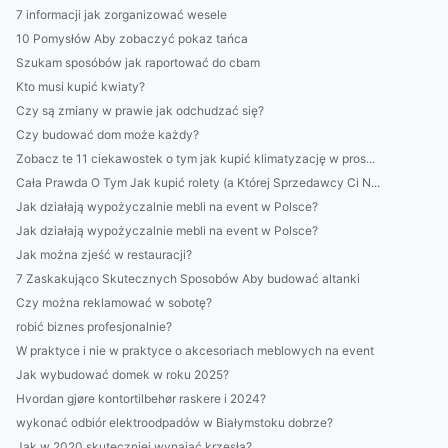
7 informacji jak zorganizować wesele
10 Pomysłów Aby zobaczyć pokaz tańca
Szukam sposóbów jak raportować do cbam
Kto musi kupić kwiaty?
Czy są zmiany w prawie jak odchudzać się?
Czy budować dom może każdy?
Zobacz te 11 ciekawostek o tym jak kupić klimatyzację w pros...
Cała Prawda O Tym Jak kupić rolety (a Której Sprzedawcy Ci N...
Jak działają wypożyczalnie mebli na event w Polsce?
Jak działają wypożyczalnie mebli na event w Polsce?
Jak można zjeść w restauracji?
7 Zaskakująco Skutecznych Sposobów Aby budować altanki
Czy można reklamować w sobotę?
robić biznes profesjonalnie?
W praktyce i nie w praktyce o akcesoriach meblowych na event
Jak wybudować domek w roku 2025?
Hvordan gjøre kontortilbehør raskere i 2024?
wykonać odbiór elektroodpadów w Białymstoku dobrze?
Jak w 2020 skuteczniej wynająć krzesła?