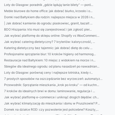
Loty do Glasgow: poradnik „gdzie lądują tanie bilety” — poró...
Meble biurowe do home office: jak dobrać biurko, krzesło i o...
Domki nad Bałtykiem dla rodzin: najlepsze miejsca w 2026 i n...
| Jak dobrać kamienie do ogrodu: piaskowiec, granit, bazalt ...
BDO Hiszpania: kto musi się zarejestrować i jak zgłosić pier...
Jak wybrać platformę do sklepu online: Shopify vs WooCommerc...
Jak wybrać catering dietetyczny? 7 kryteriów: kaloryczność, ...
Katering dietetyczny bez tajemnic: jak dobrać dietę do celu ...
Profesjonalne sprzątanie biur: 10 kroków higieny od harmonog...
Restauracje nad Bałtykiem: 10 miejsc z widokiem na morze i n...
5biegów dla idealnego ogrodu: od planu nasadzeń po nawadnian...
Loty do Glasgow: porównaj ceny i najlepsze lotniska, kiedy r...
7 prostych sposobów na oszczędzanie bez wyrzeczeń: automatyz...
Przewodnik: Sprzątanie mieszkania „krok po kroku” — od kuchn...
7 kroków do idealnych brwi w domu: laminowanie, regulacja i ...
Jak wybrać platformę e-commerce i uniknąć drogich błędów: ch...
Jak wybrać klimatyzację do mieszkania i domu w Pruszkowie? P...
Domek na działce ROD: czy pozwolenie jest potrzebne? Koszty,...