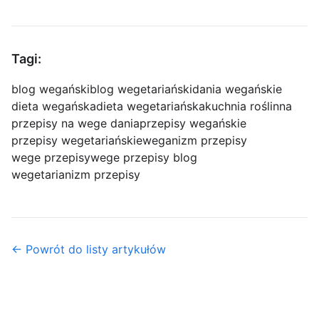
Tagi:
blog wegański
blog wegetariański
dania wegańskie
dieta wegańska
dieta wegetariańska
kuchnia roślinna
przepisy na wege dania
przepisy wegańskie
przepisy wegetariańskie
weganizm przepisy
wege przepisy
wege przepisy blog
wegetarianizm przepisy
← Powrót do listy artykułów