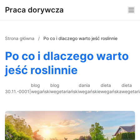
Praca dorywcza
Strona główna
/
Po co i dlaczego warto jeść roslinnie
Po co i dlaczego warto
jeść roslinnie
blog
blog
dania
dieta
dieta
30.11.-0001
|
wegański
wegetariański
wegańskie
wegańska
wegetar