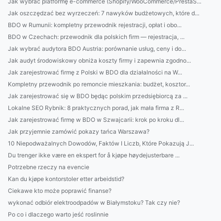
Jak wybrać platformę e-commerce (Shopify/WooCommerce/PrestaS...
Jak oszczędzać bez wyrzeczeń: 7 nawyków budżetowych, które d...
BDO w Rumunii: kompletny przewodnik rejestracji, opłat i obo...
BDO w Czechach: przewodnik dla polskich firm — rejestracja, ...
Jak wybrać audytora BDO Austria: porównanie usług, ceny i do...
Jak audyt środowiskowy obniża koszty firmy i zapewnia zgodno...
Jak zarejestrować firmę z Polski w BDO dla działalności na W...
Kompletny przewodnik po remoncie mieszkania: budżet, kosztor...
Jak zarejestrować się w BDO będąc polskim przedsiębiorcą za ...
Lokalne SEO Rybnik: 8 praktycznych porad, jak mała firma z R...
Jak zarejestrować firmę w BDO w Szwajcarii: krok po kroku dl...
Jak przyjemnie zamówić pokazy tańca Warszawa?
10 Niepodważalnych Dowodów, Faktów I Liczb, Które Pokazują J...
Du trenger ikke være en ekspert for å kjøpe høydejusterbare ...
Potrzebne rzeczy na evencie
Kan du kjøpe kontorstoler etter arbeidstid?
Ciekawe kto może poprawić finanse?
wykonać odbiór elektroodpadów w Białymstoku? Tak czy nie?
Po co i dlaczego warto jeść roslinnie