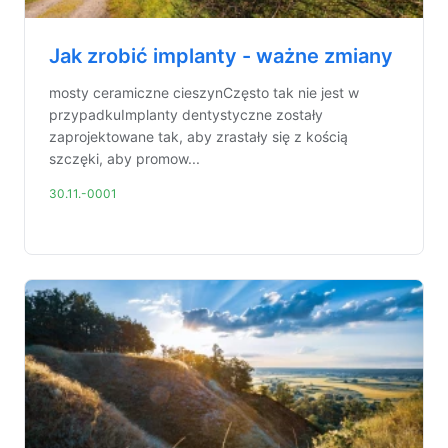
Jak zrobić implanty - ważne zmiany
mosty ceramiczne cieszynCzęsto tak nie jest w
przypadkuImplanty dentystyczne zostały
zaprojektowane tak, aby zrastały się z kością
szczęki, aby promow...
30.11.-0001