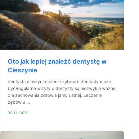
Oto jak lepiej znaleźć dentystę w
Cieszynie
dentysta cieszynLeczenie zębów u dentysty może
byćRegularne wizyty u dentysty są niezwykle ważne
dla zachowania zdrowia jamy ustnej. Leczenie
zębów u ...
30.11.-0001