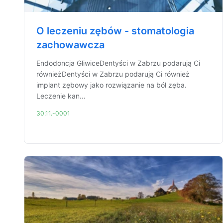
O leczeniu zębów - stomatologia
zachowawcza
Endodoncja GliwiceDentyści w Zabrzu podarują Ci
równieżDentyści w Zabrzu podarują Ci również
implant zębowy jako rozwiązanie na ból zęba.
Leczenie kan...
30.11.-0001