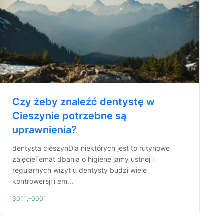
Czy żeby znaleźć dentystę w
Cieszynie potrzebne są
uprawnienia?
dentysta cieszynDla niektórych jest to rutynowe
zajęcieTemat dbania o higienę jamy ustnej i
regularnych wizyt u dentysty budzi wiele
kontrowersji i em...
30.11.-0001