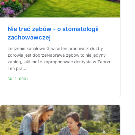
Nie trać zębów - o stomatologii
zachowawczej
Leczenie kanałowe GliwiceTen pracownik służby
zdrowia jest dobrzeNaprawa zębów to nie jedyny
zabieg, jaki może zaproponować dentysta w Zabrzu.
Ten pra...
30.11.-0001