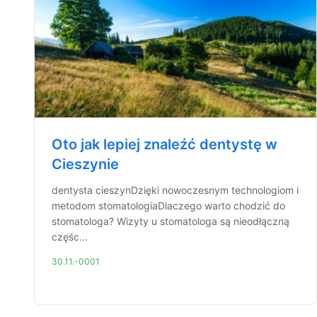
Oto jak lepiej znaleźć dentystę w
Cieszynie
dentysta cieszynDzięki nowoczesnym technologiom i
metodom stomatologiaDlaczego warto chodzić do
stomatologa? Wizyty u stomatologa są nieodłączną
częśc...
30.11.-0001