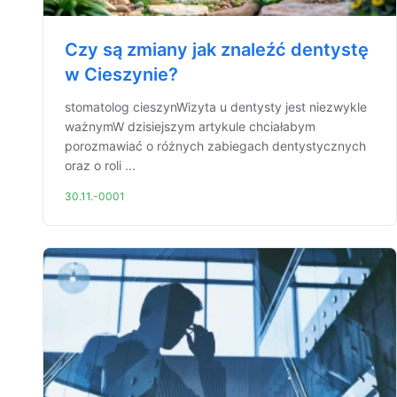
Czy są zmiany jak znaleźć dentystę
w Cieszynie?
stomatolog cieszynWizyta u dentysty jest niezwykle
ważnymW dzisiejszym artykule chciałabym
porozmawiać o różnych zabiegach dentystycznych
oraz o roli ...
30.11.-0001