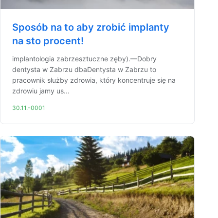
Sposób na to aby zrobić implanty
na sto procent!
implantologia zabrzesztuczne zęby).—Dobry
dentysta w Zabrzu dbaDentysta w Zabrzu to
pracownik służby zdrowia, który koncentruje się na
zdrowiu jamy us...
30.11.-0001