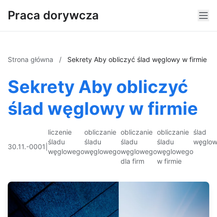
Praca dorywcza
Strona główna
/
Sekrety Aby obliczyć ślad węglowy w firmie
Sekrety Aby obliczyć
ślad węglowy w firmie
liczenie
obliczanie
obliczanie
obliczanie
ślad
śladu
śladu
śladu
śladu
węglo
30.11.-0001
|
węglowego
węglowego
węglowego
węglowego
dla firm
w firmie