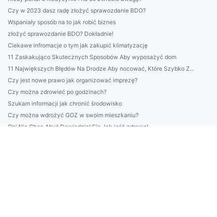
Czy w 2023 dasz radę złożyć sprawozdanie BDO?
Wspaniały sposób na to jak robić biznes
złożyć sprawozdanie BDO? Dokładnie!
Ciekawe infromacje o tym jak zakupić klimatyzację
11 Zaskakująco Skutecznych Sposobów Aby wyposażyć dom
11 Największych Błędów Na Drodze Aby nocować, Które Szybko Z...
Czy jest nowe prawo jak organizować imprezę?
Czy można zdrowieć po godzinach?
Szukam informacji jak chronić środowisko
Czy można wdrożyć GOZ w swoim mieszkaniu?
Oni Nie Chcą Abyś Dowiedział Się Jak jeść zdrowo!
Nawet Nie Myśl Aby kupić gry Zanim Nie Poznasz Tych 5 Sposob...
Więcej artykułów
7 informacji jak zorganizować wesele
10 Pomysłów Aby zobaczyć pokaz tańca
Szukam sposóbów jak raportować do cbam