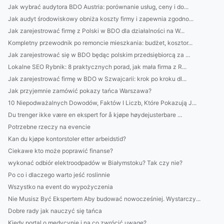
Jak wybrać audytora BDO Austria: porównanie usług, ceny i do...
Jak audyt środowiskowy obniża koszty firmy i zapewnia zgodno...
Jak zarejestrować firmę z Polski w BDO dla działalności na W...
Kompletny przewodnik po remoncie mieszkania: budżet, kosztor...
Jak zarejestrować się w BDO będąc polskim przedsiębiorcą za ...
Lokalne SEO Rybnik: 8 praktycznych porad, jak mała firma z R...
Jak zarejestrować firmę w BDO w Szwajcarii: krok po kroku dl...
Jak przyjemnie zamówić pokazy tańca Warszawa?
10 Niepodważalnych Dowodów, Faktów I Liczb, Które Pokazują J...
Du trenger ikke være en ekspert for å kjøpe høydejusterbare ...
Potrzebne rzeczy na evencie
Kan du kjøpe kontorstoler etter arbeidstid?
Ciekawe kto może poprawić finanse?
wykonać odbiór elektroodpadów w Białymstoku? Tak czy nie?
Po co i dlaczego warto jeść roslinnie
Wszystko na event do wypożyczenia
Nie Musisz Być Ekspertem Aby budować nowocześniej. Wystarczy...
Dobre rady jak nauczyć się tańca
Kiedy portal o medycynie i na co zwrócić uwagę?