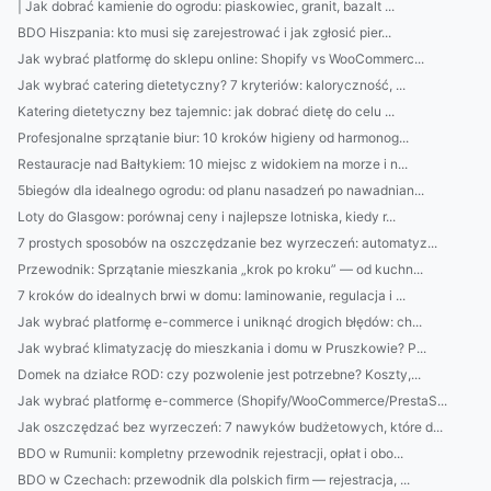
| Jak dobrać kamienie do ogrodu: piaskowiec, granit, bazalt ...
BDO Hiszpania: kto musi się zarejestrować i jak zgłosić pier...
Jak wybrać platformę do sklepu online: Shopify vs WooCommerc...
Jak wybrać catering dietetyczny? 7 kryteriów: kaloryczność, ...
Katering dietetyczny bez tajemnic: jak dobrać dietę do celu ...
Profesjonalne sprzątanie biur: 10 kroków higieny od harmonog...
Restauracje nad Bałtykiem: 10 miejsc z widokiem na morze i n...
5biegów dla idealnego ogrodu: od planu nasadzeń po nawadnian...
Loty do Glasgow: porównaj ceny i najlepsze lotniska, kiedy r...
7 prostych sposobów na oszczędzanie bez wyrzeczeń: automatyz...
Przewodnik: Sprzątanie mieszkania „krok po kroku” — od kuchn...
7 kroków do idealnych brwi w domu: laminowanie, regulacja i ...
Jak wybrać platformę e-commerce i uniknąć drogich błędów: ch...
Jak wybrać klimatyzację do mieszkania i domu w Pruszkowie? P...
Domek na działce ROD: czy pozwolenie jest potrzebne? Koszty,...
Jak wybrać platformę e-commerce (Shopify/WooCommerce/PrestaS...
Jak oszczędzać bez wyrzeczeń: 7 nawyków budżetowych, które d...
BDO w Rumunii: kompletny przewodnik rejestracji, opłat i obo...
BDO w Czechach: przewodnik dla polskich firm — rejestracja, ...