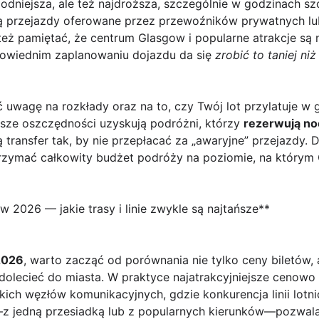
dniejsza, ale też najdroższa, szczególnie w godzinach szc
ą przejazdy oferowane przez przewoźników prywatnych lu
 też pamiętać, że centrum Glasgow i popularne atrakcje są 
owiednim zaplanowaniu dojazdu da się
zrobić to taniej ni
ć uwagę na rozkłady oraz na to, czy Twój lot przylatuje w 
ksze oszczędności uzyskują podróżni, którzy
rezerwują no
ą transfer tak, by nie przepłacać za „awaryjne” przejazdy. 
utrzymać całkowity budżet podróży na poziomie, na którym 
w 2026 — jakie trasy i linie zwykle są najtańsze**
2026
, warto zacząć od porównania nie tylko ceny biletów, 
 dolecieć do miasta. W praktyce najatrakcyjniejsze cenowo 
kich węzłów komunikacyjnych, gdzie konkurencja linii lotni
—z jedną przesiadką lub z popularnych kierunków—pozwalaj