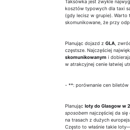
Taksówka jest zwykle najwygo
kosztów typowych dla taxi s
(gdy lecisz w grupie). Warto
skomunikowane, że przy odp
Planując dojazd z
GLA
, zwró
częstsze. Najczęściej najwię
skomunikowanym
i dobieraj
w atrakcyjnej cenie łatwiej 
- **: porównanie cen biletów 
Planując
loty do Glasgow w 
sposobem
najczęściej da się
na trasach z dużych europejs
Często to właśnie takie loty