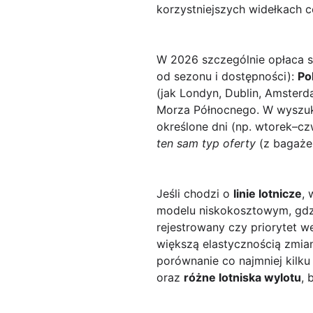
korzystniejszych widełkach 
W 2026 szczególnie opłaca się
od sezonu i dostępności):
Po
(jak Londyn, Dublin, Amsterd
Morza Północnego. W wyszuk
określone dni (np. wtorek–
ten sam typ oferty
(z bagażem
Jeśli chodzi o
linie lotnicze
,
modelu niskokosztowym, gdzi
rejestrowany czy priorytet w
większą elastycznością zmian
porównanie co najmniej kilk
oraz
różne lotniska wylotu
, 