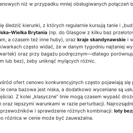
cenowych niż w przypadku mniej obsługiwanych połączeń 
 śledzić kierunki, z których regularnie kursują tanie i „bu
lska–Wielka Brytania
(np. do Glasgow z kilku baz przelot
am, a czasem też inne huby), oraz
kraje skandynawskie
i w
iwarkach często widać, że w danym tygodniu najtaniej w
czwartek) oraz przy bagażu podręcznym—dlatego porównuj
 lub bez), żeby uniknąć mylących różnic.
 wśród ofert cenowo konkurencyjnych często pojawiają się
e cena bazowa jest niska, a dodatkowo wyceniane są usłu
ejścia). Z kolei „klasyczne” linie mogą czasem wypaść droż
 oraz lepszymi warunkami w razie perturbacji. Najrozsądni
u przewoźników i sprawdzenie różnych kombinacji:
loty bez
bo różnica w cenie może być zauważalna.