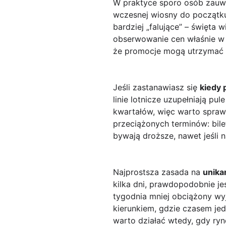
W praktyce sporo osób zauw
wczesnej wiosny do początku 
bardziej „falujące” – święta 
obserwowanie cen właśnie w t
że promocje mogą utrzymać s
Jeśli zastanawiasz się
kiedy 
linie lotnicze uzupełniają p
kwartałów, więc warto spraw
przeciążonych terminów: bil
bywają droższe, nawet jeśli 
Najprostsza zasada na
unika
kilka dni, prawdopodobnie jes
tygodnia mniej obciążony wyj
kierunkiem, gdzie czasem je
warto działać wtedy, gdy ryn