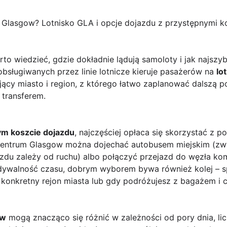
o Glasgow? Lotnisko GLA i opcje dojazdu z przystępnymi k
rto wiedzieć, gdzie dokładnie lądują samoloty i jak najszy
bsługiwanych przez linie lotnicze kieruje pasażerów na
lo
ujący miasto i region, z którego łatwo zaplanować dalszą
 transferem.
m koszcie dojazdu
, najczęściej opłaca się skorzystać z 
centrum Glasgow można dojechać autobusem miejskim (zwyk
zdu zależy od ruchu) albo połączyć przejazd do węzła kom
idywalność czasu, dobrym wyborem bywa również kolej – 
konkretny rejon miasta lub gdy podróżujesz z bagażem i c
ów
mogą znacząco się różnić w zależności od pory dnia, lic