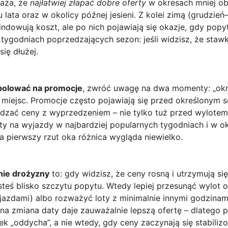
aża, że
najłatwiej złapać dobre oferty
w okresach mniej ob
lata oraz w okolicy późnej jesieni. Z kolei zimą (grudzień
windowują koszt, ale po nich pojawiają się okazje, gdy popy
ygodniach poprzedzających sezon: jeśli widzisz, że stawki 
ię dłużej.
polować na promocje
, zwróć uwagę na dwa momenty: „okn
ule miejsc. Promocje często pojawiają się przed określonym
dzać ceny z wyprzedzeniem – nie tylko tuż przed wylotem
ety na wyjazdy w najbardziej popularnych tygodniach i w 
na pierwszy rzut oka różnica wygląda niewielko.
nie drożyzny
to: gdy widzisz, że ceny rosną i utrzymują s
teś blisko szczytu popytu. Wtedy lepiej przesunąć wylot o 
azdami) albo rozważyć loty z minimalnie innymi godzinami
dna zmiana daty daje zauważalnie lepszą ofertę – dlatego
ek „oddycha”, a nie wtedy, gdy ceny zaczynają się stabili