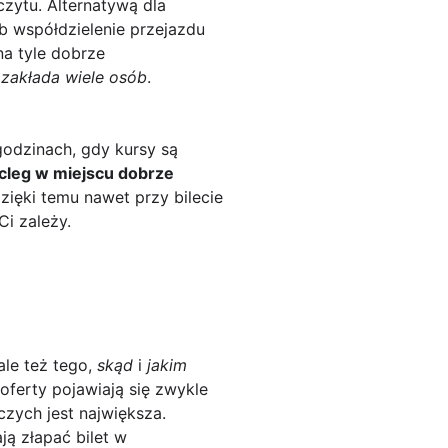
zytu. Alternatywą dla
b współdzielenie przejazdu
na tyle dobrze
ż zakłada wiele osób
.
godzinach, gdy kursy są
cleg w miejscu dobrze
Dzięki temu nawet przy bilecie
Ci zależy.
ale też tego,
skąd
i
jakim
oferty pojawiają się zwykle
czych jest największa.
ą złapać bilet w