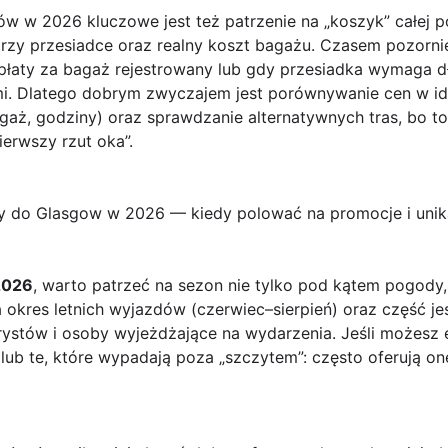
w w 2026 kluczowe jest też patrzenie na „koszyk” całej p
przy przesiadce oraz realny koszt bagażu. Czasem pozornie
opłaty za bagaż rejestrowany lub gdy przesiadka wymaga d
i. Dlatego dobrym zwyczajem jest porównywanie cen w i
gaż, godziny) oraz sprawdzanie alternatywnych tras, bo to 
ierwszy rzut oka”.
oty do Glasgow w 2026 — kiedy polować na promocje i uni
2026
, warto patrzeć na sezon nie tylko pod kątem pogody,
okres letnich wyjazdów (czerwiec–sierpień) oraz część jesi
ystów i osoby wyjeżdżające na wydarzenia. Jeśli możesz e
 lub te, które wypadają poza „szczytem”: często oferują o