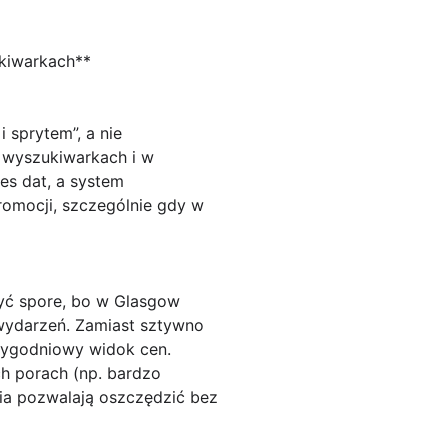
ukiwarkach**
 sprytem”, a nie
wyszukiwarkach i w
res dat, a system
romocji, szczególnie gdy w
 być spore, bo w Glasgow
 wydarzeń. Zamiast sztywno
otygodniowy widok cen.
ch porach (np. bardzo
ia pozwalają oszczędzić bez