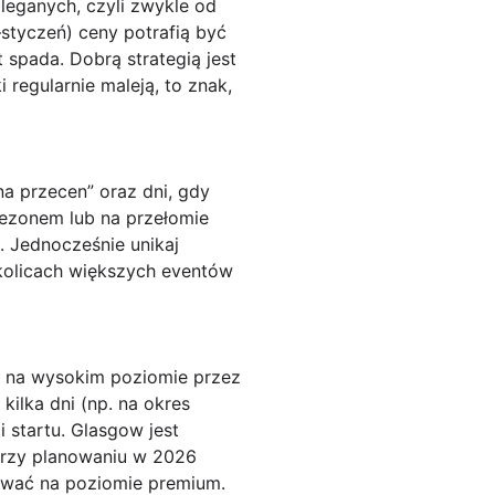
leganych, czyli zwykle od
–styczeń) ceny potrafią być
t spada. Dobrą strategią jest
regularnie maleją, to znak,
a przecen” oraz dni, gdy
 sezonem lub na przełomie
. Jednocześnie unikaj
okolicach większych eventów
ię na wysokim poziomie przez
kilka dni (np. na okres
 startu. Glasgow jest
 przy planowaniu w 2026
zować na poziomie premium.