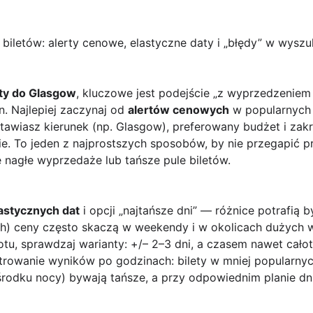
ch biletów: alerty cenowe, elastyczne daty i „błędy” w wysz
oty do Glasgow
, kluczowe jest podejście „z wyprzedzeniem i
. Najlepiej zaczynaj od
alertów cenowych
w popularnych 
 ustawiasz kierunek (np. Glasgow), preferowany budżet i zak
e. To jeden z najprostszych sposobów, by nie przegapić p
 nagłe wyprzedaże lub tańsze pule biletów.
astycznych dat
i opcji „najtańsze dni” — różnice potrafią
ach) ceny często skaczą w weekendy i w okolicach dużych
otu, sprawdzaj warianty: +/– 2–3 dni, a czasem nawet cał
ltrowanie wyników po godzinach: bilety w mniej popularny
środku nocy) bywają tańsze, a przy odpowiednim planie dn