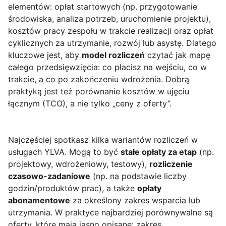
elementów: opłat startowych (np. przygotowanie
środowiska, analiza potrzeb, uruchomienie projektu),
kosztów pracy zespołu w trakcie realizacji oraz opłat
cyklicznych za utrzymanie, rozwój lub asystę. Dlatego
kluczowe jest, aby
model rozliczeń
czytać jak mapę
całego przedsięwzięcia: co płacisz na wejściu, co w
trakcie, a co po zakończeniu wdrożenia. Dobrą
praktyką jest też porównanie kosztów w ujęciu
łącznym (TCO), a nie tylko „ceny z oferty”.
Najczęściej spotkasz kilka wariantów rozliczeń w
usługach YLVA. Mogą to być
stałe opłaty za etap
(np.
projektowy, wdrożeniowy, testowy),
rozliczenie
czasowo-zadaniowe
(np. na podstawie liczby
godzin/produktów prac), a także
opłaty
abonamentowe
za określony zakres wsparcia lub
utrzymania. W praktyce najbardziej porównywalne są
oferty, które mają jasno opisane: zakres