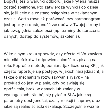
Dopytaj też o
warunki odbioru
: jakie kryteria muszą
zostać spełnione, kto zatwierdza wyniki i co dzieje
się, jeśli cele nie zostaną osiągnięte w zakładanym
czasie. Warto również porównać, czy harmonogram
jest oparty o dostępność zasobów z Twojej strony i
jak uwzględnia zależności (np. terminy dostarczenia
danych, dostęp do systemów, szkolenia).
W kolejnym kroku sprawdź, czy oferta YLVA zawiera
mierniki efektów i odpowiedzialność rozpisaną na
role. Poproś o
metodę pomiaru
(jak liczone są KPI, jak
często raportuje się postępy, w jakich narzędziach), a
także o
mechanizm rozwiązywania ryzyk
– na
przykład co jest w planie, gdy pojawiają się
opóźnienia, braki w danych lub zmiany w
wymaganiach. Nie bój się pytać o SLA: jakie są
parametry dostępności, czasy reakcji i napraw, oraz
jakie są realne ścieżki eskalacji. Szczególnie ważne