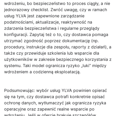
wdrożeniu
, bo bezpieczeństwo to proces ciągły, a nie
jednorazowy checklist. Zwróć uwagę, czy w ramach
usług YLVA jest zapewnione zarządzanie
podatnościami, aktualizacje, reaktywność na
zdarzenia bezpieczeństwa i regularne przeglądy
konfiguracji. Zapytaj też o to, czy dostawca pomaga
utrzymać zgodność poprzez dokumentację (np.
procedury, instrukcje dla zespołu, raporty z działań), a
także czy przewiduje szkolenia lub wsparcie dla
użytkowników w zakresie bezpiecznego korzystania z
systemu. Taki model ogranicza ryzyko „luki” między
wdrożeniem a codzienną eksploatacją.
Podsumowując: wybór usług YLVA powinien opierać
się na tym, czy dostawca potrafi
konkretnie opisać
ochronę danych
, wytłumaczyć
jak ogranicza ryzyka
operacyjne
oraz zapewnić
realne wsparcie po
wdrożeniu
. Jeśli w ofercie brakuje szczegółów