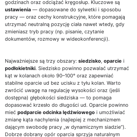
godzinach oraz odciążać kręgosłup. Kluczowe są
ustawienia
— dopasowane do sylwetki i sposobu
pracy — oraz cechy konstrukcyjne, które pomagają
utrzymać neutralną pozycję ciała nawet wtedy, gdy
zmieniasz tryb pracy (np. pisanie, czytanie
dokumentów, rozmowy w wideokonferencji).
Najważniejsze są trzy obszary:
siedzisko
,
oparcie
i
podłokietniki
. Siedzisko powinno pozwalać utrzymać
kąt w kolanach około 90–100° oraz zapewniać
stabilne oparcie ud bez ucisku z tyłu kolan. Warto
zwrócić uwagę na regulację wysokości oraz (jeśli
dostępna) głębokości siedziska — to pomaga
dopasować krzesło do długości ud. Oparcie powinno
mieć
podparcie odcinka lędźwiowego
i umożliwiać
zmianę kąta nachylenia (najlepiej z mechanizmem
dającym swobodę pracy „w dynamicznym siadzie”).
Dobrze dobrany opór oparcia sprzyja naturalnym