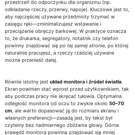
przestrzeń do odpoczynku dla organizmu (np.
odkładanie rzeczy, przerwy, napoje). Kluczowe jest to,
aby najczęściej używane przedmioty trzymać w
zasięgu ręki—zminimalizujesz wstawanie i
przeciążenie obręczy barkowej. W praktyce oznacza
to, że drukarka, segregatory, notatnik czy telefon
powinny znajdować się
po tej samej stronie
, po której
naturalnie pracujesz, a rzeczy rzadziej używane
można przenieść dalej.
Równie istotny jest
układ monitora i źródeł światła
.
Ekran powinien stać wprost przed użytkownikiem, tak
aby podczas pracy nie skręcać tułowia. Optymalna
odległość monitora od oczu to zwykle około
50–70
cm
, ale warto dopasować ją do rozmiaru ekranu i
własnych preferencji—zasadą jest, by tekst był
czytelny bez nadmiernego zbliżania głowy. Górna
krawędź monitora powinna znajdować się mniej