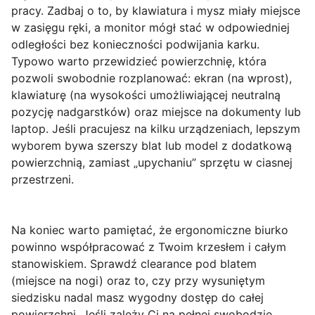
pracy. Zadbaj o to, by klawiatura i mysz miały miejsce
w zasięgu ręki, a monitor mógł stać w odpowiedniej
odległości bez konieczności podwijania karku.
Typowo warto przewidzieć powierzchnię, która
pozwoli swobodnie rozplanować: ekran (na wprost),
klawiaturę (na wysokości umożliwiającej neutralną
pozycję nadgarstków) oraz miejsce na dokumenty lub
laptop. Jeśli pracujesz na kilku urządzeniach, lepszym
wyborem bywa szerszy blat lub model z dodatkową
powierzchnią, zamiast „upychaniu” sprzętu w ciasnej
przestrzeni.
Na koniec warto pamiętać, że ergonomiczne biurko
powinno współpracować z Twoim krzesłem i całym
stanowiskiem. Sprawdź
clearance pod blatem
(miejsce na nogi) oraz to, czy przy wysuniętym
siedzisku nadal masz wygodny dostęp do całej
powierzchni. Jeśli zależy Ci na pełnej swobodzie