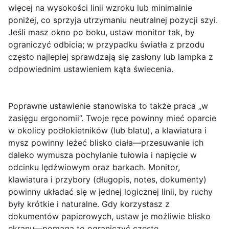
więcej na wysokości linii wzroku lub minimalnie
poniżej, co sprzyja utrzymaniu neutralnej pozycji szyi.
Jeśli masz okno po boku, ustaw monitor tak, by
ograniczyć odbicia; w przypadku światła z przodu
często najlepiej sprawdzają się zasłony lub lampka z
odpowiednim ustawieniem kąta świecenia.
Poprawne ustawienie stanowiska to także praca „w
zasięgu ergonomii”. Twoje ręce powinny mieć oparcie
w okolicy podłokietników (lub blatu), a klawiatura i
mysz powinny leżeć blisko ciała—przesuwanie ich
daleko wymusza pochylanie tułowia i napięcie w
odcinku lędźwiowym oraz barkach. Monitor,
klawiatura i przybory (długopis, notes, dokumenty)
powinny układać się w jednej logicznej linii, by ruchy
były krótkie i naturalne. Gdy korzystasz z
dokumentów papierowych, ustaw je możliwie blisko
ekranu—pomaga to ograniczyć częste