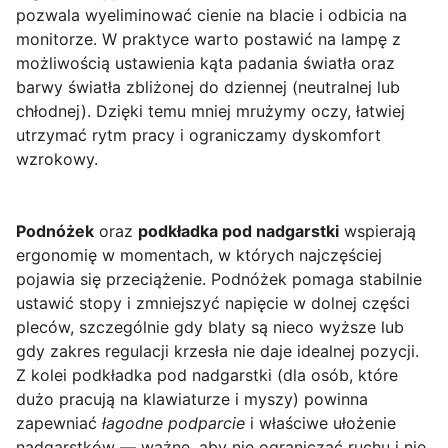
pozwala wyeliminować cienie na blacie i odbicia na
monitorze. W praktyce warto postawić na lampę z
możliwością ustawienia kąta padania światła oraz
barwy światła zbliżonej do dziennej (neutralnej lub
chłodnej). Dzięki temu mniej mrużymy oczy, łatwiej
utrzymać rytm pracy i ograniczamy dyskomfort
wzrokowy.
Podnóżek
oraz
podkładka pod nadgarstki
wspierają
ergonomię w momentach, w których najczęściej
pojawia się przeciążenie. Podnóżek pomaga stabilnie
ustawić stopy i zmniejszyć napięcie w dolnej części
pleców, szczególnie gdy blaty są nieco wyższe lub
gdy zakres regulacji krzesła nie daje idealnej pozycji.
Z kolei podkładka pod nadgarstki (dla osób, które
dużo pracują na klawiaturze i myszy) powinna
zapewniać
łagodne podparcie
i właściwe ułożenie
nadgarstków — ważne, aby nie ograniczać ruchu i nie