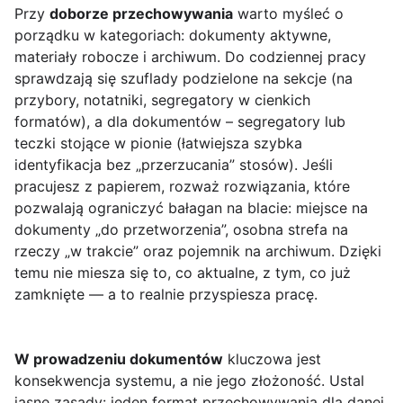
Przy
doborze przechowywania
warto myśleć o
porządku w kategoriach: dokumenty aktywne,
materiały robocze i archiwum. Do codziennej pracy
sprawdzają się szuflady podzielone na sekcje (na
przybory, notatniki, segregatory w cienkich
formatów), a dla dokumentów – segregatory lub
teczki stojące w pionie (łatwiejsza szybka
identyfikacja bez „przerzucania” stosów). Jeśli
pracujesz z papierem, rozważ rozwiązania, które
pozwalają ograniczyć bałagan na blacie: miejsce na
dokumenty „do przetworzenia”, osobna strefa na
rzeczy „w trakcie” oraz pojemnik na archiwum. Dzięki
temu nie miesza się to, co aktualne, z tym, co już
zamknięte — a to realnie przyspiesza pracę.
W prowadzeniu dokumentów
kluczowa jest
konsekwencja systemu, a nie jego złożoność. Ustal
jasne zasady: jeden format przechowywania dla danej