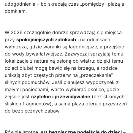
udogodnienia – bo skracają czas „pomiędzy” plażą a
domkiem.
W 2026 szczególnie dobrze sprawdzają się miejsca
przy
spokojniejszych zatokach
i na odcinkach
wybrzeża, gdzie warunki są łagodniejsze, a przejście
do wody bywa łatwiejsze. Zazwyczaj sprzyjają temu
lokalizacje z naturalną osłoną od wiatru: dzięki temu
dzieci dłużej mogą bawić się na brzegu, a rodzice
unikają zbyt częstych przerw na „przeczekanie”
silnych podmuchów. Jeśli planujesz wypoczynek z
małymi pociechami, warto wybierać okolice, gdzie
zejście jest
czytelne i przewidywalne
(bez stromych,
śliskich fragmentów), a sama plaża oferuje przestrzeń
do bezpiecznych zabaw.
Równie istotne jest
bezpieczne podejście do dzieci
–