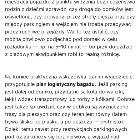
rejestracji pojazdu. Z punktu widzenia bezpieczeństwa
rodzin z dziećmi sprawdź, czy droga do domków jest
oświetlona, czy prowadzi przez strefę pieszą oraz czy
między parkingiem a wejściem nie trzeba przebywać
przez ruchliwe przejazdy. Warto też ustalić, czy
można chwilowo podjechać pod domek w celu
rozładunku — np. na 5–10 minut — bo przy dojeździe
z plażowym ekwipunkiem robi to realną różnicę.
Na koniec praktyczna wskazówka: zanim wyjedziecie,
przygotujcie
plan logistyczny bagażu
. Jeśli parking
jest dalej od domku, przydatne są koła do walizki,
lekki wózek transportowy lub torby z kółkami. Dobrze
jest także sprawdzić, czy w pobliżu są wyznaczone
trasy dla pieszych oraz czy teren jest równy (latem
bywa ślisko od piasku, a po deszczu — błotnisto).
Dzięki temu nawet przy restrykcjach parkingowych
podróż zakończy się bez nerwów, a wyjazd nad