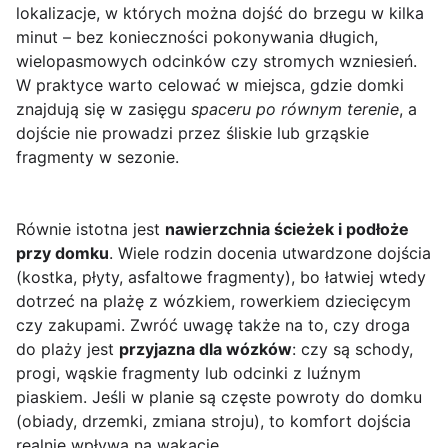
lokalizacje, w których można dojść do brzegu w kilka
minut – bez konieczności pokonywania długich,
wielopasmowych odcinków czy stromych wzniesień.
W praktyce warto celować w miejsca, gdzie domki
znajdują się w zasięgu
spaceru po równym terenie
, a
dojście nie prowadzi przez śliskie lub grząskie
fragmenty w sezonie.
Równie istotna jest
nawierzchnia ścieżek i podłoże
przy domku
. Wiele rodzin docenia utwardzone dojścia
(kostka, płyty, asfaltowe fragmenty), bo łatwiej wtedy
dotrzeć na plażę z wózkiem, rowerkiem dziecięcym
czy zakupami. Zwróć uwagę także na to, czy droga
do plaży jest
przyjazna dla wózków
: czy są schody,
progi, wąskie fragmenty lub odcinki z luźnym
piaskiem. Jeśli w planie są częste powroty do domku
(obiady, drzemki, zmiana stroju), to komfort dojścia
realnie wpływa na wakacje.