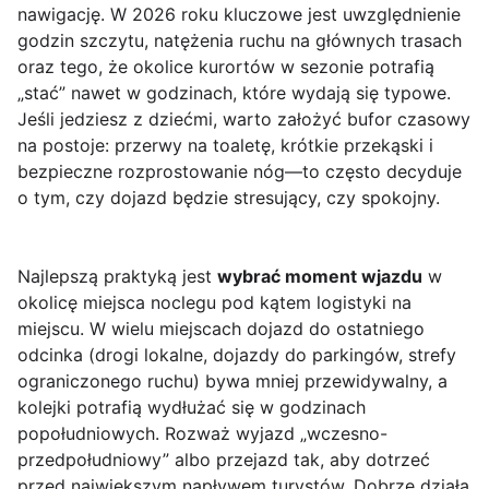
nawigację. W 2026 roku kluczowe jest uwzględnienie
godzin szczytu, natężenia ruchu na głównych trasach
oraz tego, że okolice kurortów w sezonie potrafią
„stać” nawet w godzinach, które wydają się typowe.
Jeśli jedziesz z dziećmi, warto założyć bufor czasowy
na postoje: przerwy na toaletę, krótkie przekąski i
bezpieczne rozprostowanie nóg—to często decyduje
o tym, czy dojazd będzie stresujący, czy spokojny.
Najlepszą praktyką jest
wybrać moment wjazdu
w
okolicę miejsca noclegu pod kątem logistyki na
miejscu. W wielu miejscach dojazd do ostatniego
odcinka (drogi lokalne, dojazdy do parkingów, strefy
ograniczonego ruchu) bywa mniej przewidywalny, a
kolejki potrafią wydłużać się w godzinach
popołudniowych. Rozważ wyjazd „wczesno-
przedpołudniowy” albo przejazd tak, aby dotrzeć
przed największym napływem turystów. Dobrze działa