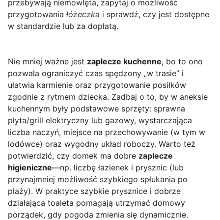
przebywają niemowlęta, zapytaj o możliwość
przygotowania
łóżeczka
i sprawdź, czy jest dostępne
w standardzie lub za dopłatą.
Nie mniej ważne jest
zaplecze kuchenne
, bo to ono
pozwala ograniczyć czas spędzony „w trasie” i
ułatwia karmienie oraz przygotowanie posiłków
zgodnie z rytmem dziecka. Zadbaj o to, by w aneksie
kuchennym były podstawowe sprzęty: sprawna
płyta/grill elektryczny lub gazowy, wystarczająca
liczba naczyń, miejsce na przechowywanie (w tym w
lodówce) oraz wygodny układ roboczy. Warto też
potwierdzić, czy domek ma dobre
zaplecze
higieniczne
—np. liczbę łazienek i prysznic (lub
przynajmniej możliwość szybkiego spłukania po
plaży). W praktyce szybkie prysznice i dobrze
działająca toaleta pomagają utrzymać domowy
porządek, gdy pogoda zmienia się dynamicznie.