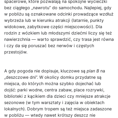
spacerowe, które pozwalają na spokojne wycieczki
bez ciągłego „nawrotu” do samochodu. Najlepiej, gdy
w pobliżu są oznakowane odcinki prowadzące wzdłuż
wybrzeża lub w kierunku atrakcji (latarnie, punkty
widokowe, zabytkowe części miejscowości). Dla
rodzin z wózkiem lub młodszymi dziećmi liczy się też
nawierzchnia — warto sprawdzić, czy trasa jest równa
i czy da się poruszać bez nerwów i częstych
przestojów.
A gdy pogoda nie dopisuje, kluczowe są
plan B
na
„deszczowe dni”. W okolicy domku przydatne są
miejsca, do których można szybko dojechać lub
dojść: parki wodne, centra zabaw, place rozrywki,
biblioteki z kącikiem dla dzieci czy mniejsze atrakcje
sezonowe (w tym warsztaty i zajęcia w obiektach
lokalnych). Dobrym tropem są też miejsca zadaszone
w pobliżu — wtedy nawet krótszy deszcz nie