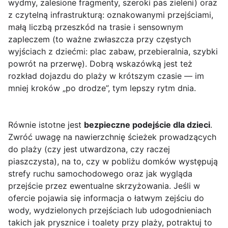
wydmy, zalesione fragmenty, szeroki pas zieleni) oraz
z czytelną infrastrukturą: oznakowanymi przejściami,
małą liczbą przeszkód na trasie i sensownym
zapleczem (to ważne zwłaszcza przy częstych
wyjściach z dziećmi: plac zabaw, przebieralnia, szybki
powrót na przerwę). Dobrą wskazówką jest też
rozkład dojazdu do plaży w krótszym czasie — im
mniej kroków „po drodze”, tym lepszy rytm dnia.
Równie istotne jest
bezpieczne podejście dla dzieci
.
Zwróć uwagę na nawierzchnię ścieżek prowadzących
do plaży (czy jest utwardzona, czy raczej
piaszczysta), na to, czy w pobliżu domków występują
strefy ruchu samochodowego oraz jak wygląda
przejście przez ewentualne skrzyżowania. Jeśli w
ofercie pojawia się informacja o łatwym zejściu do
wody, wydzielonych przejściach lub udogodnieniach
takich jak prysznice i toalety przy plaży, potraktuj to