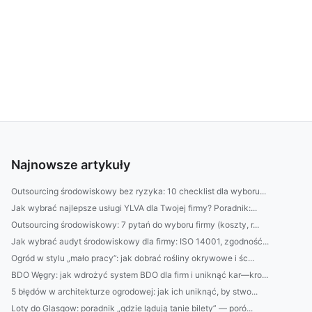
Najnowsze artykuły
Outsourcing środowiskowy bez ryzyka: 10 checklist dla wyboru...
Jak wybrać najlepsze usługi YLVA dla Twojej firmy? Poradnik:...
Outsourcing środowiskowy: 7 pytań do wyboru firmy (koszty, r...
Jak wybrać audyt środowiskowy dla firmy: ISO 14001, zgodność...
Ogród w stylu „mało pracy”: jak dobrać rośliny okrywowe i śc...
BDO Węgry: jak wdrożyć system BDO dla firm i uniknąć kar—kro...
5 błędów w architekturze ogrodowej: jak ich uniknąć, by stwo...
Loty do Glasgow: poradnik „gdzie lądują tanie bilety” — poró...