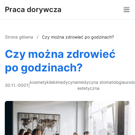
Praca dorywcza
Strona główna
/
Czy można zdrowieć po godzinach?
Czy można zdrowieć
po godzinach?
kosmetyki
leki
medycyna
medycyna
stomatologia
urod
30.11.-0001
|
estetyczna