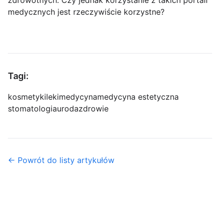
zdrowotnych. Czy jednak korzystanie z takich portali
medycznych jest rzeczywiście korzystne?
Tagi:
kosmetyki
leki
medycyna
medycyna estetyczna
stomatologia
uroda
zdrowie
← Powrót do listy artykułów