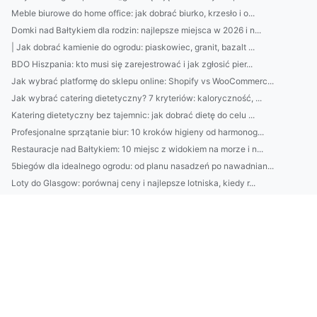
Meble biurowe do home office: jak dobrać biurko, krzesło i o...
Domki nad Bałtykiem dla rodzin: najlepsze miejsca w 2026 i n...
| Jak dobrać kamienie do ogrodu: piaskowiec, granit, bazalt ...
BDO Hiszpania: kto musi się zarejestrować i jak zgłosić pier...
Jak wybrać platformę do sklepu online: Shopify vs WooCommerc...
Jak wybrać catering dietetyczny? 7 kryteriów: kaloryczność, ...
Katering dietetyczny bez tajemnic: jak dobrać dietę do celu ...
Profesjonalne sprzątanie biur: 10 kroków higieny od harmonog...
Restauracje nad Bałtykiem: 10 miejsc z widokiem na morze i n...
5biegów dla idealnego ogrodu: od planu nasadzeń po nawadnian...
Loty do Glasgow: porównaj ceny i najlepsze lotniska, kiedy r...
7 prostych sposobów na oszczędzanie bez wyrzeczeń: automatyz...
Przewodnik: Sprzątanie mieszkania „krok po kroku” — od kuchn...
7 kroków do idealnych brwi w domu: laminowanie, regulacja i ...
Jak wybrać platformę e-commerce i uniknąć drogich błędów: ch...
Jak wybrać klimatyzację do mieszkania i domu w Pruszkowie? P...
Domek na działce ROD: czy pozwolenie jest potrzebne? Koszty,...
Jak wybrać platformę e-commerce (Shopify/WooCommerce/PrestaS...