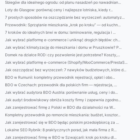
5biegów dla idealnego ogrodu: od planu nasadzeń po nawadnian...
Loty do Glasgow: porównaj ceny i najlepsze lotniska, kiedy r...
7 prostych sposobów na oszczędzanie bez wyrzeczeń: automatyz...
Przewodnik: Sprzątanie mieszkania „krok po kroku” — od kuchn...
7 kroków do idealnych brwi w domu: laminowanie, regulacja i ...
Jak wybrać platformę e-commerce i uniknąć drogich błędów: ch...
Jak wybrać klimatyzację do mieszkania i domu w Pruszkowie? P...
Domek na działce ROD: czy pozwolenie jest potrzebne? Koszty,...
Jak wybrać platformę e-commerce (Shopify/WooCommerce/PrestaS...
Jak oszczędzać bez wyrzeczeń: 7 nawyków budżetowych, które d...
BDO w Rumunii: kompletny przewodnik rejestracji, opłat i obo...
BDO w Czechach: przewodnik dla polskich firm — rejestracja, ...
Jak wybrać audytora BDO Austria: porównanie usług, ceny i do...
Jak audyt środowiskowy obniża koszty firmy i zapewnia zgodno...
Jak zarejestrować firmę z Polski w BDO dla działalności na W...
Kompletny przewodnik po remoncie mieszkania: budżet, kosztor...
Jak zarejestrować się w BDO będąc polskim przedsiębiorcą za ...
Lokalne SEO Rybnik: 8 praktycznych porad, jak mała firma z R...
Jak zarejestrować firmę w BDO w Szwajcarii: krok po kroku dl...