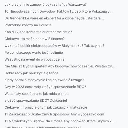
Jak przyjemnie zamówić pokazy tańca Warszawa?
10 Niepodważalnych Dowodów, Faktów I Liczb, Które Pokazują J...
Du trenger ikke være en ekspert for å kjøpe høydejusterbare ...
Potrzebne rzeczy na evencie
Kan du kjøpe kontorstoler etter arbeidstid?
Ciekawe kto może poprawić finanse?
wykonać odbiór elektroodpadów w Białymstoku? Tak czy nie?
Po co i dlaczego warto jeść roslinnie
Wszystko na event do wypożyczenia
Nie Musisz Być Ekspertem Aby budować nowocześniej. Wystarczy...
Dobre rady jak nauczyć się tańca
Kiedy portal o medycynie i na co zwrócić uwagę?
Czy w 2023 dasz radę złożyć sprawozdanie BDO?
Wspaniały sposób na to jak robić biznes
złożyć sprawozdanie BDO? Dokładnie!
Ciekawe infromacje o tym jak zakupić klimatyzację
11 Zaskakująco Skutecznych Sposobów Aby wyposażyć dom
11 Największych Błędów Na Drodze Aby nocować, Które Szybko Z...
Czy jest nowe prawo jak organizować imprezę?