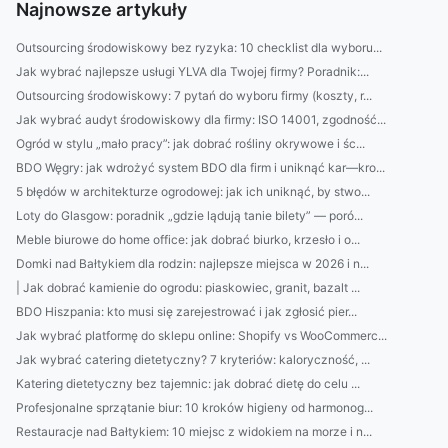
Najnowsze artykuły
Outsourcing środowiskowy bez ryzyka: 10 checklist dla wyboru...
Jak wybrać najlepsze usługi YLVA dla Twojej firmy? Poradnik:...
Outsourcing środowiskowy: 7 pytań do wyboru firmy (koszty, r...
Jak wybrać audyt środowiskowy dla firmy: ISO 14001, zgodność...
Ogród w stylu „mało pracy”: jak dobrać rośliny okrywowe i śc...
BDO Węgry: jak wdrożyć system BDO dla firm i uniknąć kar—kro...
5 błędów w architekturze ogrodowej: jak ich uniknąć, by stwo...
Loty do Glasgow: poradnik „gdzie lądują tanie bilety” — poró...
Meble biurowe do home office: jak dobrać biurko, krzesło i o...
Domki nad Bałtykiem dla rodzin: najlepsze miejsca w 2026 i n...
| Jak dobrać kamienie do ogrodu: piaskowiec, granit, bazalt ...
BDO Hiszpania: kto musi się zarejestrować i jak zgłosić pier...
Jak wybrać platformę do sklepu online: Shopify vs WooCommerc...
Jak wybrać catering dietetyczny? 7 kryteriów: kaloryczność, ...
Katering dietetyczny bez tajemnic: jak dobrać dietę do celu ...
Profesjonalne sprzątanie biur: 10 kroków higieny od harmonog...
Restauracje nad Bałtykiem: 10 miejsc z widokiem na morze i n...