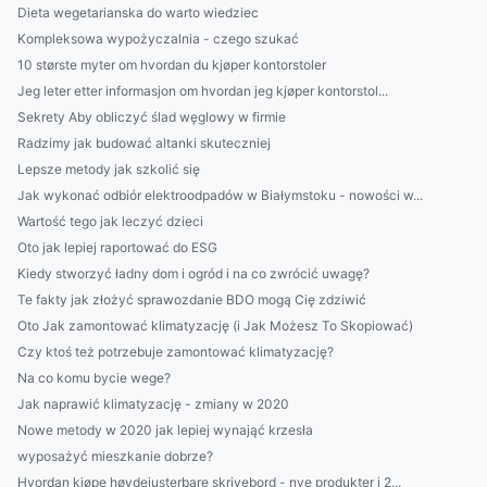
Dieta wegetarianska do warto wiedziec
Kompleksowa wypożyczalnia - czego szukać
10 største myter om hvordan du kjøper kontorstoler
Jeg leter etter informasjon om hvordan jeg kjøper kontorstol...
Sekrety Aby obliczyć ślad węglowy w firmie
Radzimy jak budować altanki skuteczniej
Lepsze metody jak szkolić się
Jak wykonać odbiór elektroodpadów w Białymstoku - nowości w...
Wartość tego jak leczyć dzieci
Oto jak lepiej raportować do ESG
Kiedy stworzyć ładny dom i ogród i na co zwrócić uwagę?
Te fakty jak złożyć sprawozdanie BDO mogą Cię zdziwić
Oto Jak zamontować klimatyzację (i Jak Możesz To Skopiować)
Czy ktoś też potrzebuje zamontować klimatyzację?
Na co komu bycie wege?
Jak naprawić klimatyzację - zmiany w 2020
Nowe metody w 2020 jak lepiej wynająć krzesła
wyposażyć mieszkanie dobrze?
Hvordan kjøpe høydejusterbare skrivebord - nye produkter i 2...