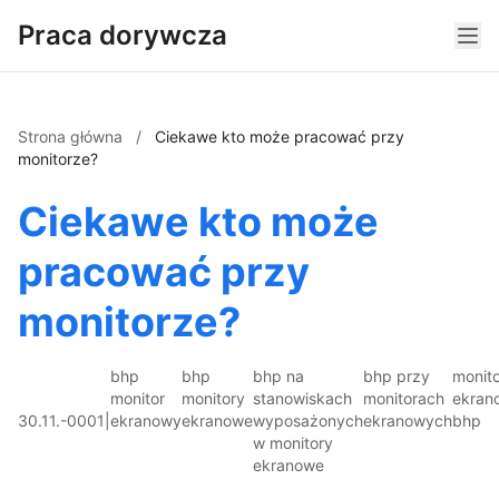
Praca dorywcza
Strona główna
/
Ciekawe kto może pracować przy
monitorze?
Ciekawe kto może
pracować przy
monitorze?
bhp
bhp
bhp na
bhp przy
monito
monitor
monitory
stanowiskach
monitorach
ekran
30.11.-0001
|
ekranowy
ekranowe
wyposażonych
ekranowych
bhp
w monitory
ekranowe