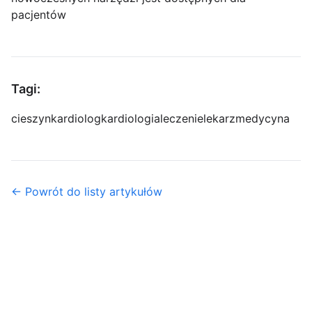
pacjentów
Tagi:
cieszyn
kardiolog
kardiologia
leczenie
lekarz
medycyna
← Powrót do listy artykułów