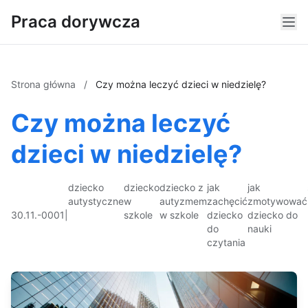
Praca dorywcza
Strona główna
/
Czy można leczyć dzieci w niedzielę?
Czy można leczyć
dzieci w niedzielę?
dziecko
dziecko
dziecko z
jak
jak
autystyczne
w
autyzmem
zachęcić
zmotywować
30.11.-0001
|
szkole
w szkole
dziecko
dziecko do
do
nauki
czytania