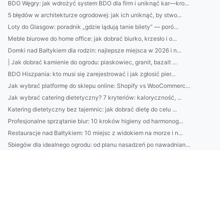
BDO Węgry: jak wdrożyć system BDO dla firm i uniknąć kar—kro...
5 błędów w architekturze ogrodowej: jak ich uniknąć, by stwo...
Loty do Glasgow: poradnik „gdzie lądują tanie bilety” — poró...
Meble biurowe do home office: jak dobrać biurko, krzesło i o...
Domki nad Bałtykiem dla rodzin: najlepsze miejsca w 2026 i n...
| Jak dobrać kamienie do ogrodu: piaskowiec, granit, bazalt ...
BDO Hiszpania: kto musi się zarejestrować i jak zgłosić pier...
Jak wybrać platformę do sklepu online: Shopify vs WooCommerc...
Jak wybrać catering dietetyczny? 7 kryteriów: kaloryczność, ...
Katering dietetyczny bez tajemnic: jak dobrać dietę do celu ...
Profesjonalne sprzątanie biur: 10 kroków higieny od harmonog...
Restauracje nad Bałtykiem: 10 miejsc z widokiem na morze i n...
5biegów dla idealnego ogrodu: od planu nasadzeń po nawadnian...
Loty do Glasgow: porównaj ceny i najlepsze lotniska, kiedy r...
7 prostych sposobów na oszczędzanie bez wyrzeczeń: automatyz...
Przewodnik: Sprzątanie mieszkania „krok po kroku” — od kuchn...
7 kroków do idealnych brwi w domu: laminowanie, regulacja i ...
Jak wybrać platformę e-commerce i uniknąć drogich błędów: ch...
Jak wybrać klimatyzację do mieszkania i domu w Pruszkowie? P...