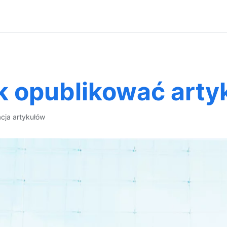
k opublikować arty
acja artykułów