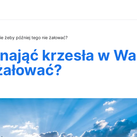
e żeby później tego nie żałować?
ynająć krzesła w W
 żałować?