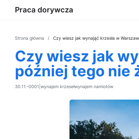
Praca dorywcza
Strona główna
/
Czy wiesz jak wynająć krzesła w Warszawi
Czy wiesz jak w
później tego nie
30.11.-0001
|
wynajem krzeseł
wynajem namiotów