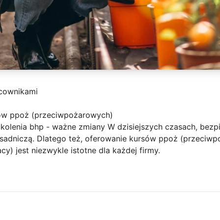
acownikami
sów ppoż (przeciwpożarowych)
zkolenia bhp - ważne zmiany W dzisiejszych czasach, be
zasadniczą. Dlatego też, oferowanie kursów ppoż (przeciw
cy) jest niezwykle istotne dla każdej firmy.