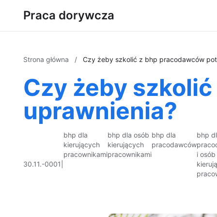
Praca dorywcza
Strona główna
/
Czy żeby szkolić z bhp pracodawców pot
Czy żeby szkoli
uprawnienia?
bhp dla
bhp dla osób
bhp dla
bhp d
kierujących
kierujących
pracodawców
prac
pracownikami
pracownikami
i osób
30.11.-0001
|
kieruj
praco