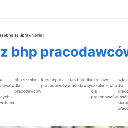
rzebne są uprawnienia?
ć z bhp pracodawcó
la
bhp szkolenie
kurs bhp dla
kurs bhp dla
okresowe
szkol
odawców
dla
pracodawców
pracodawcy
szkolenie bhp
dla
pracodawców
dla
prac
ących
pracodawców
i osó
wnikami
kieru
prac