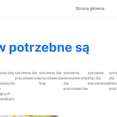
Strona główna
w potrzebne są
enia bhp
szkolenia dla
szkolenia dla
szkolenia
szkolenie
szko
pracodawcow
pracodawców
okresowe bhp
bhp dla
dla
odawców
bhp
dla
kierowników
kier
b
pracodawców
prac
jących
ownikami