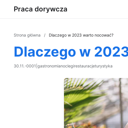
Praca dorywcza
Strona główna
/
Dlaczego w 2023 warto nocować?
Dlaczego w 202
30.11.-0001
|
gastronomia
noclegi
restauracje
turystyka