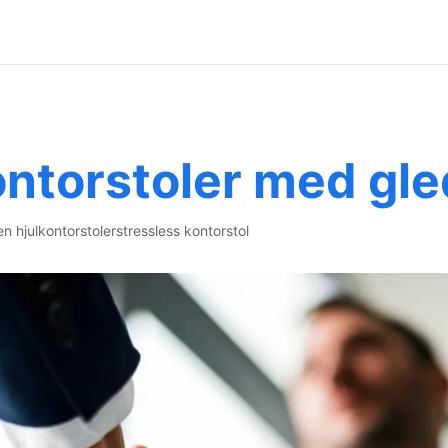
ontorstoler med gl
en hjul
kontorstoler
stressless kontorstol