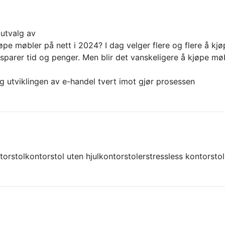
 utvalg av
øpe møbler på nett i 2024? I dag velger flere og flere å kjø
sparer tid og penger. Men blir det vanskeligere å kjøpe mø
og utviklingen av e-handel tvert imot gjør prosessen
torstol
kontorstol uten hjul
kontorstoler
stressless kontorstol