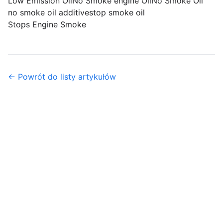
Low Emission Oil
No Smoke engine Oil
No Smoke Oil
no smoke oil additive
stop smoke oil
Stops Engine Smoke
← Powrót do listy artykułów