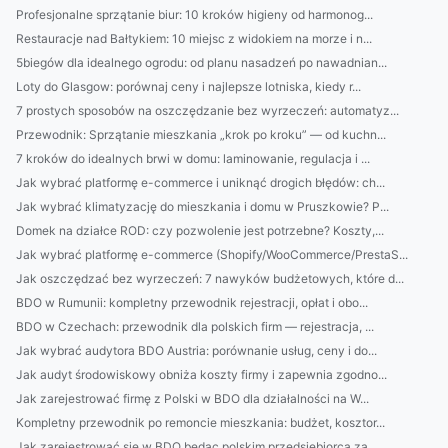
Profesjonalne sprzątanie biur: 10 kroków higieny od harmonog...
Restauracje nad Bałtykiem: 10 miejsc z widokiem na morze i n...
5biegów dla idealnego ogrodu: od planu nasadzeń po nawadnian...
Loty do Glasgow: porównaj ceny i najlepsze lotniska, kiedy r...
7 prostych sposobów na oszczędzanie bez wyrzeczeń: automatyz...
Przewodnik: Sprzątanie mieszkania „krok po kroku” — od kuchn...
7 kroków do idealnych brwi w domu: laminowanie, regulacja i ...
Jak wybrać platformę e-commerce i uniknąć drogich błędów: ch...
Jak wybrać klimatyzację do mieszkania i domu w Pruszkowie? P...
Domek na działce ROD: czy pozwolenie jest potrzebne? Koszty,...
Jak wybrać platformę e-commerce (Shopify/WooCommerce/PrestaS...
Jak oszczędzać bez wyrzeczeń: 7 nawyków budżetowych, które d...
BDO w Rumunii: kompletny przewodnik rejestracji, opłat i obo...
BDO w Czechach: przewodnik dla polskich firm — rejestracja, ...
Jak wybrać audytora BDO Austria: porównanie usług, ceny i do...
Jak audyt środowiskowy obniża koszty firmy i zapewnia zgodno...
Jak zarejestrować firmę z Polski w BDO dla działalności na W...
Kompletny przewodnik po remoncie mieszkania: budżet, kosztor...
Jak zarejestrować się w BDO będąc polskim przedsiębiorcą za ...