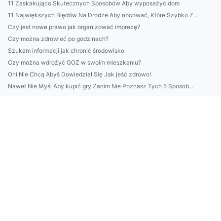
11 Zaskakująco Skutecznych Sposobów Aby wyposażyć dom
11 Największych Błędów Na Drodze Aby nocować, Które Szybko Z...
Czy jest nowe prawo jak organizować imprezę?
Czy można zdrowieć po godzinach?
Szukam informacji jak chronić środowisko
Czy można wdrożyć GOZ w swoim mieszkaniu?
Oni Nie Chcą Abyś Dowiedział Się Jak jeść zdrowo!
Nawet Nie Myśl Aby kupić gry Zanim Nie Poznasz Tych 5 Sposob...
Więcej artykułów
7 informacji jak zorganizować wesele
10 Pomysłów Aby zobaczyć pokaz tańca
Szukam sposóbów jak raportować do cbam
Kto musi kupić kwiaty?
Czy są zmiany w prawie jak odchudzać się?
Czy budować dom może każdy?
Zobacz te 11 ciekawostek o tym jak kupić klimatyzację w pros...
Cała Prawda O Tym Jak kupić rolety (a Której Sprzedawcy Ci N...