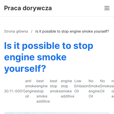
Praca dorywcza
Strona główna
/
Is it possible to stop engine smoke yourself?
Is it possible to stop
engine smoke
yourself?
anti
best
best
engine
Low
No
No
n
smoke
engine
stop
stop
Emission
Smoke
Smoke
s
30.11.-0001
|
engine
stop
smoke
smoke
Oil
engine
Oil
oi
oil
smoke
additive
Oil
a
additive