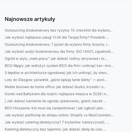
Najnowsze artykuły
Outsourcing środowiskowy bez ryzyka: 10 checklist dla wyboru...
Jak wybrać najlepsze usługi YLVA dla Twojej firmy? Poradnik:...
Outsourcing środowiskowy: 7 pytań do wyboru firmy (koszty, r...
Jak wybrać audyt środowiskowy dla firmy: ISO 14001, zgodność...
Ogród w stylu „mało pracy”: jak dobrać rośliny okrywowe i śc...
BDO Węgry: jak wdrożyć system BDO dla firm i uniknąć kar—kro...
5 błędów w architekturze ogrodowej: jak ich uniknąć, by stwo...
Loty do Glasgow: poradnik „gdzie lądują tanie bilety” — poró...
Meble biurowe do home office: jak dobrać biurko, krzesło i o...
Domki nad Bałtykiem dla rodzin: najlepsze miejsca w 2026 i n...
| Jak dobrać kamienie do ogrodu: piaskowiec, granit, bazalt ...
BDO Hiszpania: kto musi się zarejestrować i jak zgłosić pier...
Jak wybrać platformę do sklepu online: Shopify vs WooCommerc...
Jak wybrać catering dietetyczny? 7 kryteriów: kaloryczność, ...
Katering dietetyczny bez tajemnic: jak dobrać dietę do celu ...