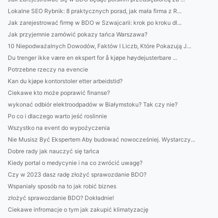
Lokalne SEO Rybnik: 8 praktycznych porad, jak mała firma z R...
Jak zarejestrować firmę w BDO w Szwajcarii: krok po kroku dl...
Jak przyjemnie zamówić pokazy tańca Warszawa?
10 Niepodważalnych Dowodów, Faktów I Liczb, Które Pokazują J...
Du trenger ikke være en ekspert for å kjøpe høydejusterbare ...
Potrzebne rzeczy na evencie
Kan du kjøpe kontorstoler etter arbeidstid?
Ciekawe kto może poprawić finanse?
wykonać odbiór elektroodpadów w Białymstoku? Tak czy nie?
Po co i dlaczego warto jeść roslinnie
Wszystko na event do wypożyczenia
Nie Musisz Być Ekspertem Aby budować nowocześniej. Wystarczy...
Dobre rady jak nauczyć się tańca
Kiedy portal o medycynie i na co zwrócić uwagę?
Czy w 2023 dasz radę złożyć sprawozdanie BDO?
Wspaniały sposób na to jak robić biznes
złożyć sprawozdanie BDO? Dokładnie!
Ciekawe infromacje o tym jak zakupić klimatyzację