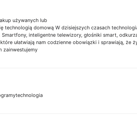
akup używanych lub
ię technologią domową W dzisiejszych czasach technolo
 Smartfony, inteligentne telewizory, głośniki smart, odkur
tóre ułatwiają nam codzienne obowiązki i sprawiają, że życ
m zainwestujemy
ogramy
technologia