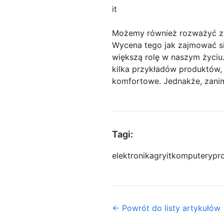
it
Możemy również rozważyć z
Wycena tego jak zajmować s
większą rolę w naszym życiu.
kilka przykładów produktów, k
komfortowe. Jednakże, zani
Tagi:
elektronika
gry
it
komputery
pr
← Powrót do listy artykułów