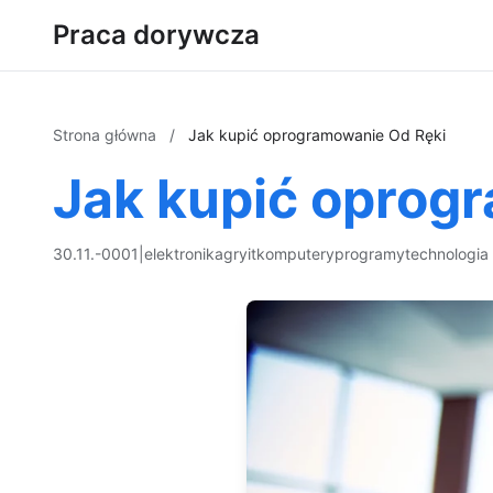
Praca dorywcza
Strona główna
/
Jak kupić oprogramowanie Od Ręki
Jak kupić oprog
30.11.-0001
|
elektronika
gry
it
komputery
programy
technologia