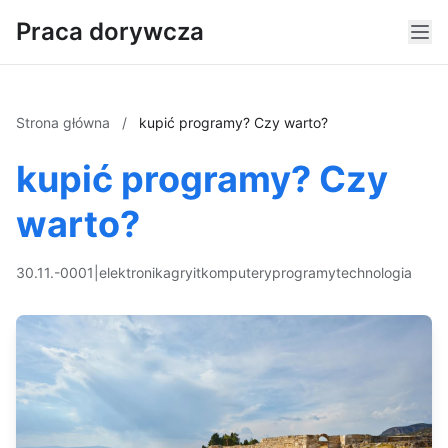
Praca dorywcza
Strona główna
/
kupić programy? Czy warto?
kupić programy? Czy
warto?
30.11.-0001
|
elektronika
gry
it
komputery
programy
technologia