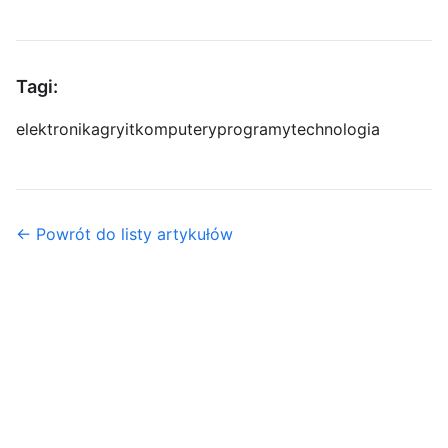
Tagi:
elektronika
gry
it
komputery
programy
technologia
← Powrót do listy artykułów