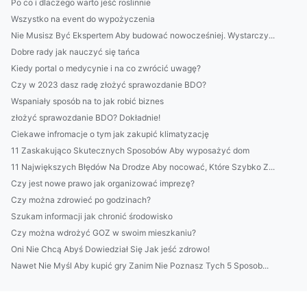
Po co i dlaczego warto jeść roslinnie
Wszystko na event do wypożyczenia
Nie Musisz Być Ekspertem Aby budować nowocześniej. Wystarczy...
Dobre rady jak nauczyć się tańca
Kiedy portal o medycynie i na co zwrócić uwagę?
Czy w 2023 dasz radę złożyć sprawozdanie BDO?
Wspaniały sposób na to jak robić biznes
złożyć sprawozdanie BDO? Dokładnie!
Ciekawe infromacje o tym jak zakupić klimatyzację
11 Zaskakująco Skutecznych Sposobów Aby wyposażyć dom
11 Największych Błędów Na Drodze Aby nocować, Które Szybko Z...
Czy jest nowe prawo jak organizować imprezę?
Czy można zdrowieć po godzinach?
Szukam informacji jak chronić środowisko
Czy można wdrożyć GOZ w swoim mieszkaniu?
Oni Nie Chcą Abyś Dowiedział Się Jak jeść zdrowo!
Nawet Nie Myśl Aby kupić gry Zanim Nie Poznasz Tych 5 Sposob...
Więcej artykułów