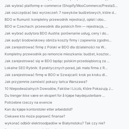
Jak wybrać platformę e-commerce (Shopify/WooCommerce/PrestaS...
Jak oszczędzać bez wyrzeczeń: 7 nawyków budżetowych, które d...
BDO w Rumunii: kompletny przewodnik rejestracji, opłat i obo...
BDO w Czechach: przewodnik dla polskich firm — rejestracja, ...
Jak wybrać audytora BDO Austria: porównanie usług, ceny i do...
Jak audyt środowiskowy obniża koszty firmy i zapewnia zgodno...
Jak zarejestrować firmę z Polski w BDO dla działalności na W...
Kompletny przewodnik po remoncie mieszkania: budżet, kosztor...
Jak zarejestrować się w BDO będąc polskim przedsiębiorcą za ...
Lokalne SEO Rybnik: 8 praktycznych porad, jak mała firma z R...
Jak zarejestrować firmę w BDO w Szwajcarii: krok po kroku dl...
Jak przyjemnie zamówić pokazy tańca Warszawa?
10 Niepodważalnych Dowodów, Faktów I Liczb, Które Pokazują J...
Du trenger ikke være en ekspert for å kjøpe høydejusterbare ...
Potrzebne rzeczy na evencie
Kan du kjøpe kontorstoler etter arbeidstid?
Ciekawe kto może poprawić finanse?
wykonać odbiór elektroodpadów w Białymstoku? Tak czy nie?