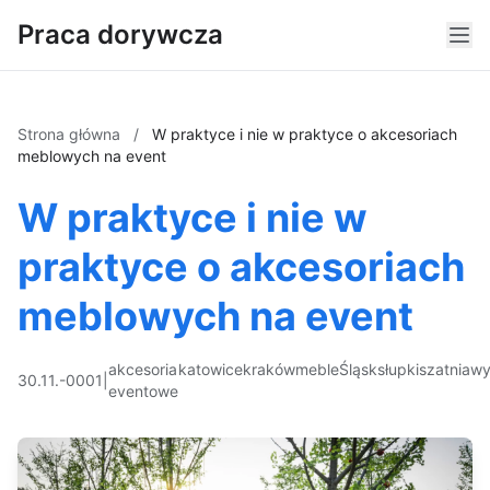
Praca dorywcza
Strona główna
/
W praktyce i nie w praktyce o akcesoriach
meblowych na event
W praktyce i nie w
praktyce o akcesoriach
meblowych na event
akcesoria
katowice
kraków
meble
Śląsk
słupki
szatnia
wy
30.11.-0001
|
eventowe