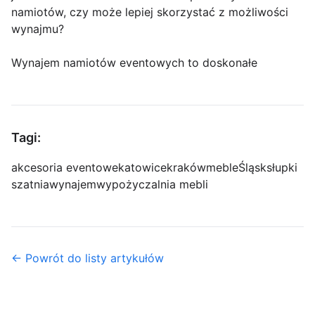
namiotów, czy może lepiej skorzystać z możliwości
wynajmu?
Wynajem namiotów eventowych to doskonałe
Tagi:
akcesoria eventowe
katowice
kraków
meble
Śląsk
słupki
szatnia
wynajem
wypożyczalnia mebli
← Powrót do listy artykułów