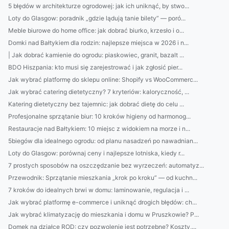
5 błędów w architekturze ogrodowej: jak ich uniknąć, by stwo...
Loty do Glasgow: poradnik „gdzie lądują tanie bilety” — poró...
Meble biurowe do home office: jak dobrać biurko, krzesło i o...
Domki nad Bałtykiem dla rodzin: najlepsze miejsca w 2026 i n...
| Jak dobrać kamienie do ogrodu: piaskowiec, granit, bazalt ...
BDO Hiszpania: kto musi się zarejestrować i jak zgłosić pier...
Jak wybrać platformę do sklepu online: Shopify vs WooCommerc...
Jak wybrać catering dietetyczny? 7 kryteriów: kaloryczność, ...
Katering dietetyczny bez tajemnic: jak dobrać dietę do celu ...
Profesjonalne sprzątanie biur: 10 kroków higieny od harmonog...
Restauracje nad Bałtykiem: 10 miejsc z widokiem na morze i n...
5biegów dla idealnego ogrodu: od planu nasadzeń po nawadnian...
Loty do Glasgow: porównaj ceny i najlepsze lotniska, kiedy r...
7 prostych sposobów na oszczędzanie bez wyrzeczeń: automatyz...
Przewodnik: Sprzątanie mieszkania „krok po kroku” — od kuchn...
7 kroków do idealnych brwi w domu: laminowanie, regulacja i ...
Jak wybrać platformę e-commerce i uniknąć drogich błędów: ch...
Jak wybrać klimatyzację do mieszkania i domu w Pruszkowie? P...
Domek na działce ROD: czy pozwolenie jest potrzebne? Koszty,...