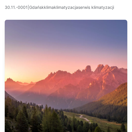
30.11.-0001
|
Gdańsk
klima
klimatyzacja
serwis klimatyzacji