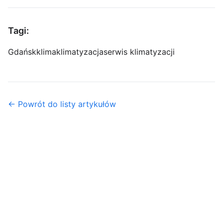
Tagi:
Gdańsk
klima
klimatyzacja
serwis klimatyzacji
← Powrót do listy artykułów