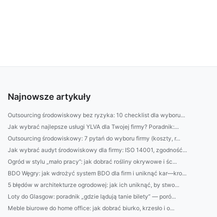
Najnowsze artykuły
Outsourcing środowiskowy bez ryzyka: 10 checklist dla wyboru...
Jak wybrać najlepsze usługi YLVA dla Twojej firmy? Poradnik:...
Outsourcing środowiskowy: 7 pytań do wyboru firmy (koszty, r...
Jak wybrać audyt środowiskowy dla firmy: ISO 14001, zgodność...
Ogród w stylu „mało pracy”: jak dobrać rośliny okrywowe i śc...
BDO Węgry: jak wdrożyć system BDO dla firm i uniknąć kar—kro...
5 błędów w architekturze ogrodowej: jak ich uniknąć, by stwo...
Loty do Glasgow: poradnik „gdzie lądują tanie bilety” — poró...
Meble biurowe do home office: jak dobrać biurko, krzesło i o...