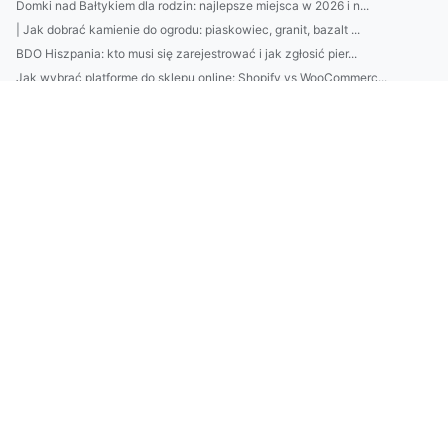
Domki nad Bałtykiem dla rodzin: najlepsze miejsca w 2026 i n...
| Jak dobrać kamienie do ogrodu: piaskowiec, granit, bazalt ...
BDO Hiszpania: kto musi się zarejestrować i jak zgłosić pier...
Jak wybrać platformę do sklepu online: Shopify vs WooCommerc...
Jak wybrać catering dietetyczny? 7 kryteriów: kaloryczność, ...
Katering dietetyczny bez tajemnic: jak dobrać dietę do celu ...
Profesjonalne sprzątanie biur: 10 kroków higieny od harmonog...
Restauracje nad Bałtykiem: 10 miejsc z widokiem na morze i n...
5biegów dla idealnego ogrodu: od planu nasadzeń po nawadnian...
Loty do Glasgow: porównaj ceny i najlepsze lotniska, kiedy r...
7 prostych sposobów na oszczędzanie bez wyrzeczeń: automatyz...
Przewodnik: Sprzątanie mieszkania „krok po kroku” — od kuchn...
7 kroków do idealnych brwi w domu: laminowanie, regulacja i ...
Jak wybrać platformę e-commerce i uniknąć drogich błędów: ch...
Jak wybrać klimatyzację do mieszkania i domu w Pruszkowie? P...
Domek na działce ROD: czy pozwolenie jest potrzebne? Koszty,...
Jak wybrać platformę e-commerce (Shopify/WooCommerce/PrestaS...
Jak oszczędzać bez wyrzeczeń: 7 nawyków budżetowych, które d...
BDO w Rumunii: kompletny przewodnik rejestracji, opłat i obo...