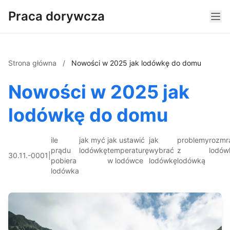
Praca dorywcza
Strona główna
/
Nowości w 2025 jak lodówkę do domu
Nowości w 2025 jak
lodówkę do domu
ile
jak myć
jak ustawić
jak
problemy
rozmr
prądu
lodówkę
temperaturę
wybrać
z
lodów
30.11.-0001
|
pobiera
w lodówce
lodówkę
lodówką
lodówka