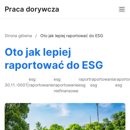
Praca dorywcza
Strona główna
/
Oto jak lepiej raportować do ESG
Oto jak lepiej
raportować do ESG
esg
esg
raport
raportowania
raporto
30.11.-0001
|
raportowanie
raportowanie
esg
esg
esg
niefinansowe