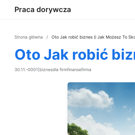
Praca dorywcza
Strona główna
/
Oto Jak robić biznes (i Jak Możesz To Sk
Oto Jak robić bi
30.11.-0001
|
biznes
dla firm
finanse
firma