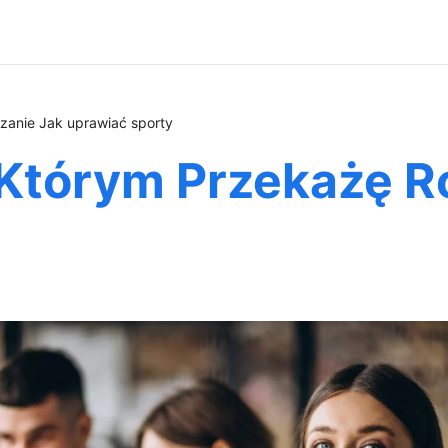
anie Jak uprawiać sporty
Którym Przekażę R