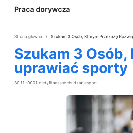
Praca dorywcza
Strona główna
/
Szukam 3 Osób, Którym Przekażę Rozwiąz
Szukam 3 Osób, 
uprawiać sporty
30.11.-0001
|
diety
fitness
odchudzanie
sport