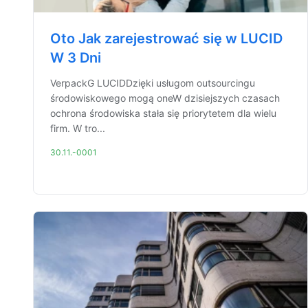
Oto Jak zarejestrować się w LUCID
W 3 Dni
VerpackG LUCIDDzięki usługom outsourcingu
środowiskowego mogą oneW dzisiejszych czasach
ochrona środowiska stała się priorytetem dla wielu
firm. W tro...
30.11.-0001