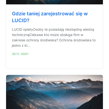
Gdzie taniej zarejestrować się w
LUCID?
LUCID opłatyOsoby te posiadają niezbędną wiedzę
technicznąCiekawe kto może obsługa firm w
zakresie ochrony środiwska? Ochrona środowiska to
jedno z kl...
30.11.-0001