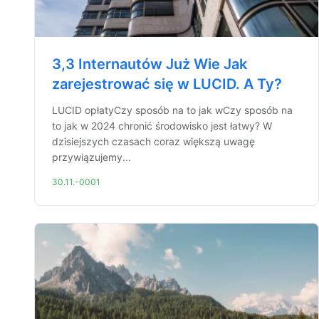
3,3 Internautów Już Wie Jak
zarejestrować się w LUCID. A Ty?
LUCID opłatyCzy sposób na to jak wCzy sposób na
to jak w 2024 chronić środowisko jest łatwy? W
dzisiejszych czasach coraz większą uwagę
przywiązujemy...
30.11.-0001