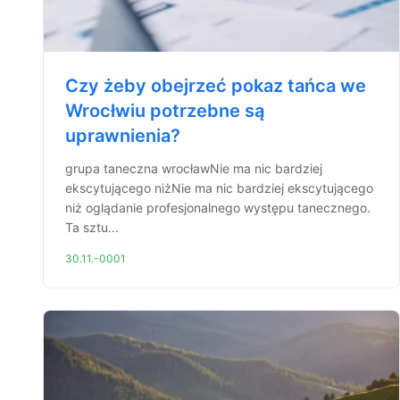
Czy żeby obejrzeć pokaz tańca we
Wrocłwiu potrzebne są
uprawnienia?
grupa taneczna wrocławNie ma nic bardziej
ekscytującego niżNie ma nic bardziej ekscytującego
niż oglądanie profesjonalnego występu tanecznego.
Ta sztu...
30.11.-0001