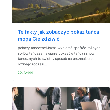
Te fakty jak zobaczyć pokaz tańca
mogą Cię zdziwić
pokazy taneczneMożna wybierać spośród różnych
stylów tańcaZamawianie pokazów tańca i show
tanecznych to świetny sposób na urozmaicenie
różnego rodzaju...
30.11.-0001