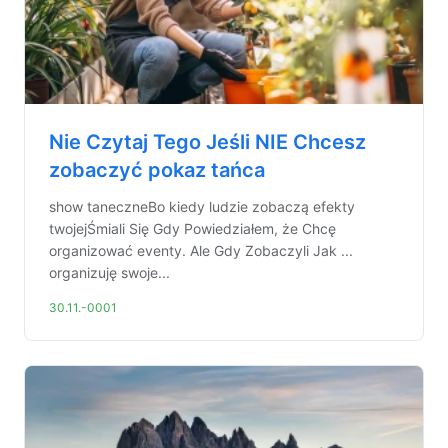
Nie Czytaj Tego Jeśli NIE Chcesz
zobaczyć pokaz tańca
show taneczneBo kiedy ludzie zobaczą efekty
twojejŚmiali Się Gdy Powiedziałem, że Chcę
organizować eventy. Ale Gdy Zobaczyli Jak ...
organizuję swoje...
30.11.-0001