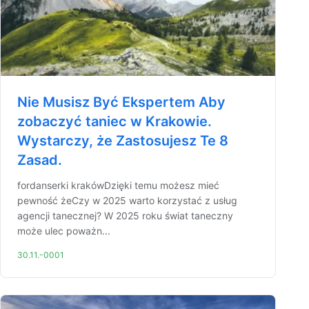
Nie Musisz Być Ekspertem Aby
zobaczyć taniec w Krakowie.
Wystarczy, że Zastosujesz Te 8
Zasad.
fordanserki krakówDzięki temu możesz mieć
pewność żeCzy w 2025 warto korzystać z usług
agencji tanecznej? W 2025 roku świat taneczny
może ulec poważn...
30.11.-0001