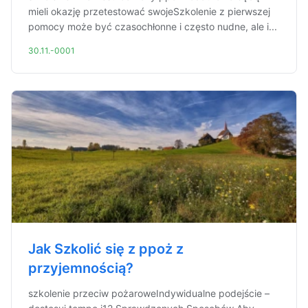
mieli okazję przetestować swojeSzkolenie z pierwszej
pomocy może być czasochłonne i często nudne, ale i...
30.11.-0001
Jak Szkolić się z ppoż z
przyjemnością?
szkolenie przeciw pożaroweIndywidualne podejście –