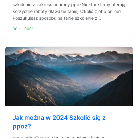
szkolenie z zakresu ochrony ppożNiektóre firmy oferują
korzystne rabaty dlaGdzie taniej szkolić z bhp online?
Poszukujesz sposobu na tanie szkolenie z...
30.11.-0001
Jak można w 2024 Szkolić się z
ppoż?
ppoż onlineTroska o bezpieczeństwo i higienę