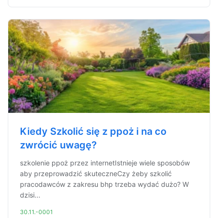
Kiedy Szkolić się z ppoż i na co
zwrócić uwagę?
szkolenie ppoż przez internetIstnieje wiele sposobów
aby przeprowadzić skuteczneCzy żeby szkolić
pracodawców z zakresu bhp trzeba wydać dużo? W
dzisi...
30.11.-0001