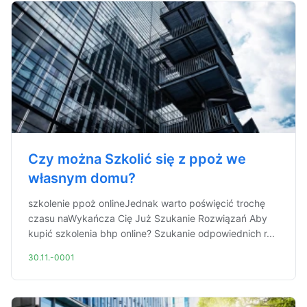
Czy można Szkolić się z ppoż we
własnym domu?
szkolenie ppoż onlineJednak warto poświęcić trochę
czasu naWykańcza Cię Już Szukanie Rozwiązań Aby
kupić szkolenia bhp online? Szukanie odpowiednich r...
30.11.-0001