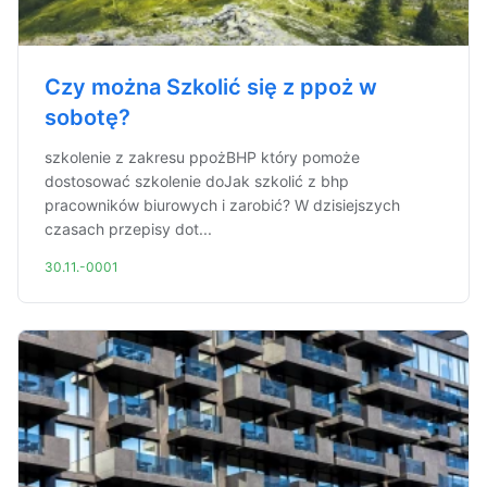
Czy można Szkolić się z ppoż w
sobotę?
szkolenie z zakresu ppożBHP który pomoże
dostosować szkolenie doJak szkolić z bhp
pracowników biurowych i zarobić? W dzisiejszych
czasach przepisy dot...
30.11.-0001