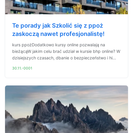
Te porady jak Szkolić się z ppoż
zaskoczą nawet profesjonalistę!
kurs ppożDodatkowo kursy online pozwalają na
bieżącąW jakim celu brać udział w kursie bhp online? W
dzisiejszych czasach, dbanie o bezpieczeństwo i hi...
30.11.-0001