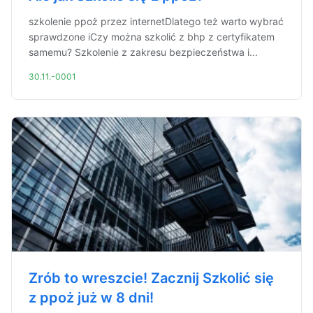
szkolenie ppoż przez internetDlatego też warto wybrać
sprawdzone iCzy można szkolić z bhp z certyfikatem
samemu? Szkolenie z zakresu bezpieczeństwa i...
30.11.-0001
Zrób to wreszcie! Zacznij Szkolić się
z ppoż już w 8 dni!