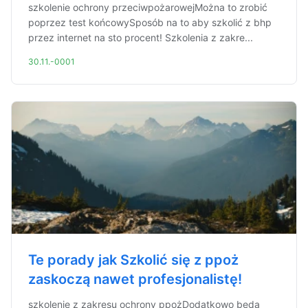
szkolenie ochrony przeciwpożarowejMożna to zrobić
poprzez test końcowySposób na to aby szkolić z bhp
przez internet na sto procent! Szkolenia z zakre...
30.11.-0001
Te porady jak Szkolić się z ppoż
zaskoczą nawet profesjonalistę!
szkolenie z zakresu ochrony ppożDodatkowo będą