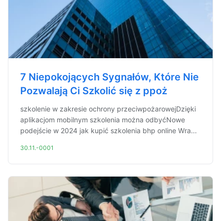
7 Niepokojących Sygnałów, Które Nie
Pozwalają Ci Szkolić się z ppoż
szkolenie w zakresie ochrony przeciwpożarowejDzięki
aplikacjom mobilnym szkolenia można odbyćNowe
podejście w 2024 jak kupić szkolenia bhp online Wra...
30.11.-0001