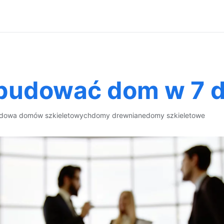
zbudować dom w 7 d
dowa domów szkieletowych
domy drewniane
domy szkieletowe