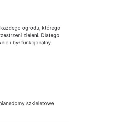
 każdego ogrodu, którego
estrzeni zieleni. Dlatego
ie i był funkcjonalny.
niane
domy szkieletowe