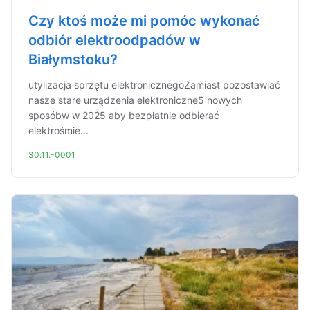
Czy ktoś może mi pomóc wykonać
odbiór elektroodpadów w
Białymstoku?
utylizacja sprzętu elektronicznegoZamiast pozostawiać
nasze stare urządzenia elektroniczne5 nowych
sposóbw w 2025 aby bezpłatnie odbierać
elektrośmie...
30.11.-0001