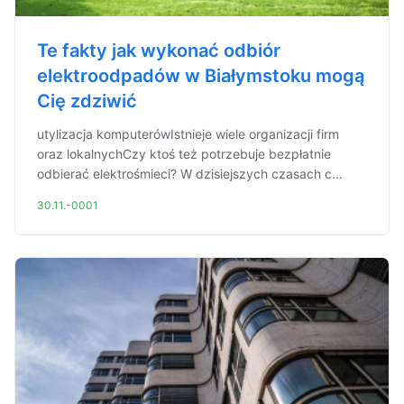
Te fakty jak wykonać odbiór
elektroodpadów w Białymstoku mogą
Cię zdziwić
utylizacja komputerówIstnieje wiele organizacji firm
oraz lokalnychCzy ktoś też potrzebuje bezpłatnie
odbierać elektrośmieci? W dzisiejszych czasach c...
30.11.-0001