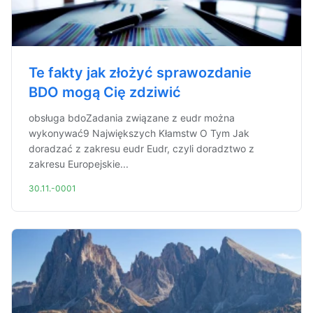
Te fakty jak złożyć sprawozdanie
BDO mogą Cię zdziwić
obsługa bdoZadania związane z eudr można
wykonywać9 Największych Kłamstw O Tym Jak
doradzać z zakresu eudr Eudr, czyli doradztwo z
zakresu Europejskie...
30.11.-0001