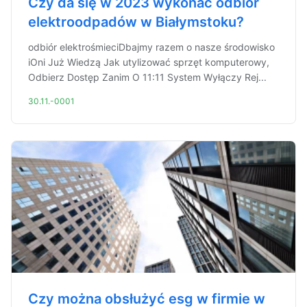
Czy da się w 2023 wykonać odbiór
elektroodpadów w Białymstoku?
odbiór elektrośmieciDbajmy razem o nasze środowisko
iOni Już Wiedzą Jak utylizować sprzęt komputerowy,
Odbierz Dostęp Zanim O 11:11 System Wyłączy Rej...
30.11.-0001
Czy można obsłużyć esg w firmie w