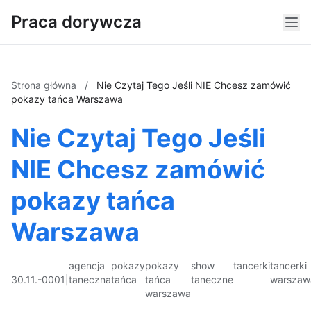
Praca dorywcza
Strona główna
/
Nie Czytaj Tego Jeśli NIE Chcesz zamówić
pokazy tańca Warszawa
Nie Czytaj Tego Jeśli
NIE Chcesz zamówić
pokazy tańca
Warszawa
agencja
pokazy
pokazy
show
tancerki
tancerki
30.11.-0001
|
taneczna
tańca
tańca
taneczne
warszaw
warszawa