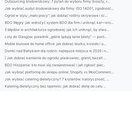
Outsourcing środowiskowy: 7 pytań do wyboru firmy (koszty, r...
Jak wybrać audyt środowiskowy dla firmy: ISO 14001, zgodność...
Ogród w stylu „mało pracy”: jak dobrać rośliny okrywowe i śc...
BDO Węgry: jak wdrożyć system BDO dla firm i uniknąć kar—kro...
5 błędów w architekturze ogrodowej: jak ich uniknąć, by stwo...
Loty do Glasgow: poradnik „gdzie lądują tanie bilety” — poró...
Meble biurowe do home office: jak dobrać biurko, krzesło i o...
Domki nad Bałtykiem dla rodzin: najlepsze miejsca w 2026 i n...
| Jak dobrać kamienie do ogrodu: piaskowiec, granit, bazalt ...
BDO Hiszpania: kto musi się zarejestrować i jak zgłosić pier...
Jak wybrać platformę do sklepu online: Shopify vs WooCommerc...
Jak wybrać catering dietetyczny? 7 kryteriów: kaloryczność, ...
Katering dietetyczny bez tajemnic: jak dobrać dietę do celu ...
Profesjonalne sprzątanie biur: 10 kroków higieny od harmonog...
Restauracje nad Bałtykiem: 10 miejsc z widokiem na morze i n...
5biegów dla idealnego ogrodu: od planu nasadzeń po nawadnian...
Loty do Glasgow: porównaj ceny i najlepsze lotniska, kiedy r...
7 prostych sposobów na oszczędzanie bez wyrzeczeń: automatyz...
Przewodnik: Sprzątanie mieszkania „krok po kroku” — od kuchn...